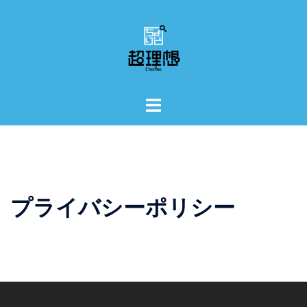
コ
ン
テ
ン
ツ
へ
ト
ス
グ
キ
ル
ッ
メ
プ
ニ
ュ
プライバシーポリシー
ー